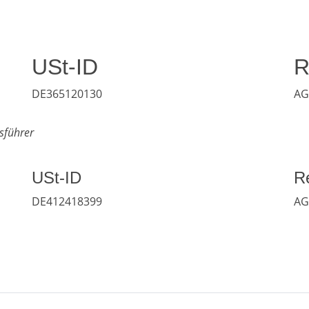
USt-ID
R
DE365120130
AG
sführer
USt-ID
Re
DE412418399
AG